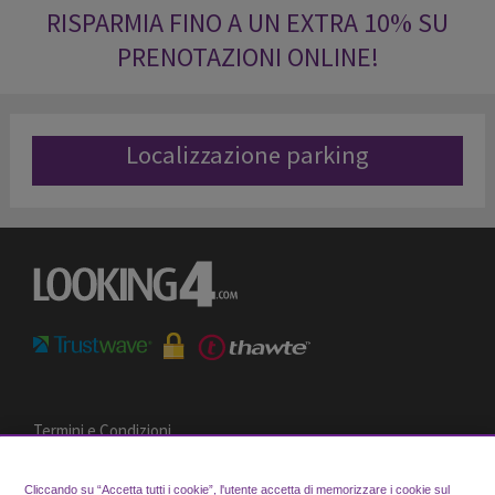
RISPARMIA FINO A UN EXTRA 10% SU
PRENOTAZIONI ONLINE!
Localizzazione parking
Termini e Condizioni
Sistema di Privacy
Cookie Policy
Cliccando su “Accetta tutti i cookie”, l'utente accetta di memorizzare i cookie sul