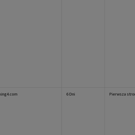
king4.com
6 Dni
Pierwsza stro