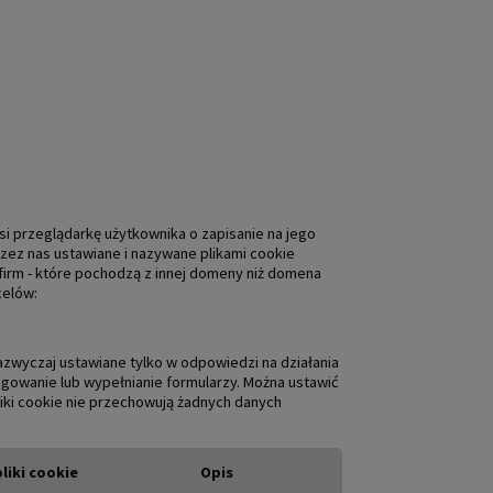
osi przeglądarkę użytkownika o zapisanie na jego
przez nas ustawiane i nazywane plikami cookie
 firm - które pochodzą z innej domeny niż domena
celów:
azwyczaj ustawiane tylko w odpowiedzi na działania
ogowanie lub wypełnianie formularzy. Można ustawić
pliki cookie nie przechowują żadnych danych
liki cookie
Opis