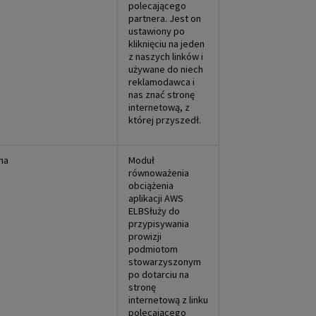
polecającego
partnera. Jest on
ustawiony po
kliknięciu na jeden
z naszych linków i
używane do niech
reklamodawca i
nas znać stronę
internetową, z
której przyszedł.
na
Moduł
równoważenia
obciążenia
aplikacji AWS
ELBSłuży do
przypisywania
prowizji
podmiotom
stowarzyszonym
po dotarciu na
stronę
internetową z linku
polecającego