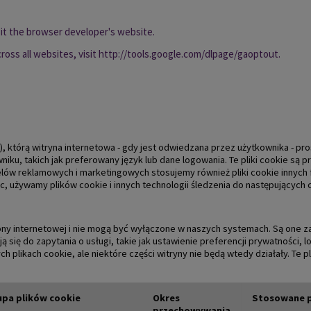
sit the browser developer's website.
ross all websites, visit
http://tools.google.com/dlpage/gaoptout
.
y), którą witryna internetowa - gdy jest odwiedzana przez użytkownika - pr
niku, takich jak preferowany język lub dane logowania. Te pliki cookie są 
o celów reklamowych i marketingowych stosujemy również pliki cookie innych
, używamy plików cookie i innych technologii śledzenia do następujących 
rony internetowej i nie mogą być wyłączone w naszych systemach. Są one z
ię do zapytania o usługi, takie jak ustawienie preferencji prywatności, l
ch plikach cookie, ale niektóre części witryny nie będą wtedy działały. Te 
pa plików cookie
Okres
Stosowane p
przechowywania