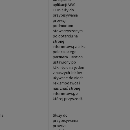
aplikacji AWS
ELBSłuży do
przypisywania
prowizji
podmiotom
stowarzyszonym
po dotarciu na
stronę
internetową z linku
polecającego
partnera. Jest on
ustawiony po
kliknięciu na jeden
z naszych linków i
używane do niech
reklamodawca i
nas znać stronę
internetową, z
której przyszedł.
na
Służy do
przypisywania
prowizji