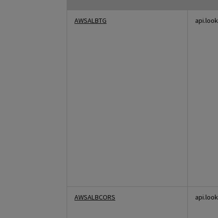
Ściśle
AWSALBTG
api.loo
niezbędne
pliki
cookie
AWSALBCORS
api.loo