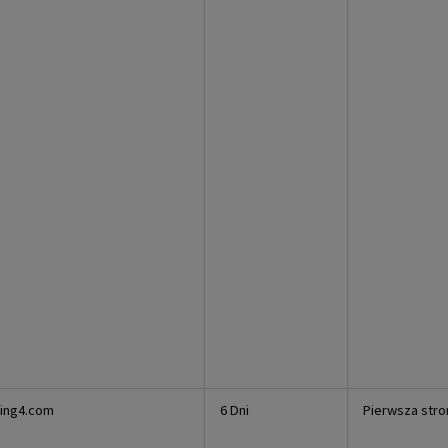
king4.com
6 Dni
Pierwsza stro