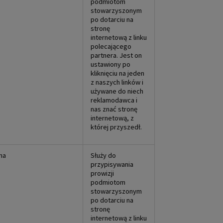
podmiotom
stowarzyszonym
po dotarciu na
stronę
internetową z linku
polecającego
partnera. Jest on
ustawiony po
kliknięciu na jeden
z naszych linków i
używane do niech
reklamodawca i
nas znać stronę
internetową, z
której przyszedł.
na
Służy do
przypisywania
prowizji
podmiotom
stowarzyszonym
po dotarciu na
stronę
internetową z linku