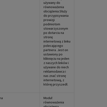
używany do
równoważenia
obciążenia.Służy
do przypisywania
prowizji
podmiotom
stowarzyszonym
po dotarciu na
stronę
internetową z linku
polecającego
partnera. Jest on
ustawiony po
kliknięciu na jeden
z naszych linków i
używane do niech
reklamodawca i
nas znać stronę
internetową, z
której przyszedł.
na
Moduł
równoważenia
obciążenia