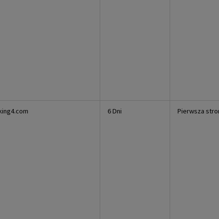
king4.com
6 Dni
Pierwsza stro