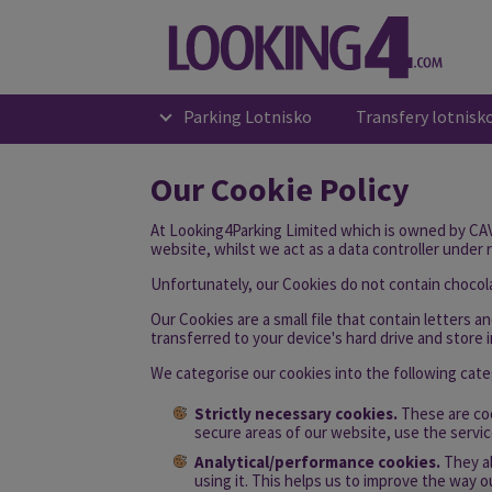
Parking Lotnisko
Transfery lotnis
Our Cookie Policy
At Looking4Parking Limited which is owned by CAV
website, whilst we act as a data controller under 
Unfortunately, our Cookies do not contain chocola
Our Cookies are a small file that contain letters 
transferred to your device's hard drive and store
We categorise our cookies into the following cate
Strictly necessary cookies.
These are coo
secure areas of our website, use the service
Analytical/performance cookies.
They al
using it. This helps us to improve the way o