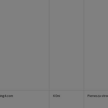
king4.com
6 Dni
Pierwsza stro