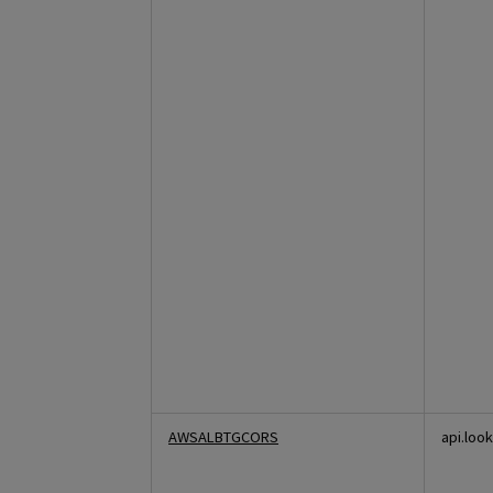
AWSALBTGCORS
api.loo