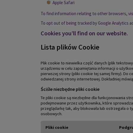
Apple Safari
To find information relating to other browsers, vi
To opt out of being tracked by Google Analytics ac
Cookies you’ll find on our website.
Lista plików Cookie
Plik cookie to niewielka część danych (plik tekstow
urządzeniu w celu zapamiętania informacji o użytkow
pierwszej strony (pliki cookie tej samej firmy). D
odwiedzanej strony internetowej. Dokładniej mówiąc
Ściśle niezbędne pliki cookie
Te pliki cookie są niezbędne dla funkcjonowania st
podejmowane przez użytkownika, które sprowadzają s
przeglądarkę tak, aby blokowała lub ostrzegała o ty
osobowych.
Pliki cookie
Podgru