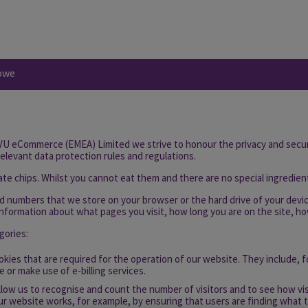
kowe
U eCommerce (EMEA) Limited we strive to honour the privacy and securi
relevant data protection rules and regulations.
te chips. Whilst you cannot eat them and there are no special ingredient
and numbers that we store on your browser or the hard drive of your devic
 information about what pages you visit, how long you are on the site, h
gories:
kies that are required for the operation of our website. They include, f
 or make use of e-billing services.
low us to recognise and count the number of visitors and to see how v
ur website works, for example, by ensuring that users are finding what th