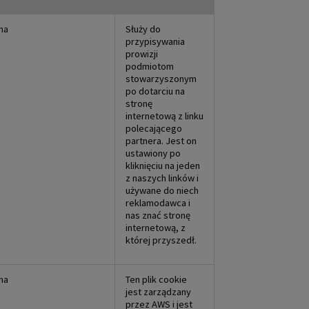
na
Służy do
przypisywania
prowizji
podmiotom
stowarzyszonym
po dotarciu na
stronę
internetową z linku
polecającego
partnera. Jest on
ustawiony po
kliknięciu na jeden
z naszych linków i
używane do niech
reklamodawca i
nas znać stronę
internetową, z
której przyszedł.
na
Ten plik cookie
jest zarządzany
przez AWS i jest