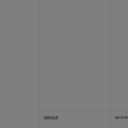
AWSALB
api.loo