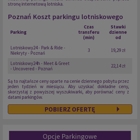
stronę internetową lotniska.
Poznań Koszt parkingu lotniskowego
Czas
Stawki
Parking
transferu
dzienne
(min)
od
Lotniskowy24 - Park & Ride -
3
19,29 zł
Niekryty - Poznań
Lotniskowy24h - Meet & Greet
22,14 zł
- Uncovered - Poznań
Są to najtańsze ceny oparte na cenie dziennego pobytu przez
jeden tydzień w miesiącu. Aby uzyskać dokładne ceny,
skorzystaj z powyższej wyszukiwarki, aby porównać ceny z
datami parkingów.
POBIERZ OFERTĘ
Opcje Parkingowe